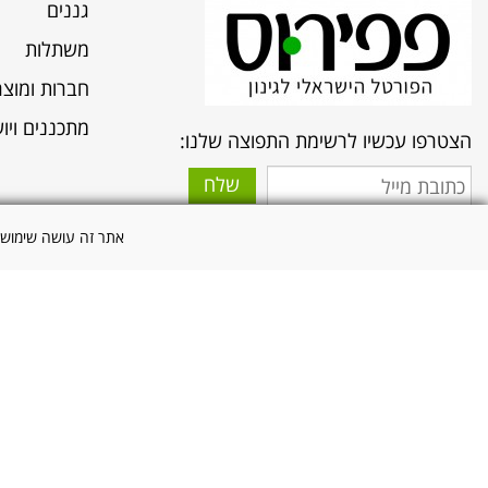
גננים
משתלות
חברות ומוצרי
מתכננים ויוע
הצטרפו עכשיו לרשימת התפוצה שלנו:
שלח
אני מאשר/ת שקראתי והסכמתי לתנאי
אתר זה עושה שימוש "בעוגיות" (Cookies) לצורך
השימוש ולמדיניות הפרטיות
*
לקבלת מידע לפי תחומי עניין לחץ >
טלפון: 03-5467485 פקס: 03-546748 כתובת: