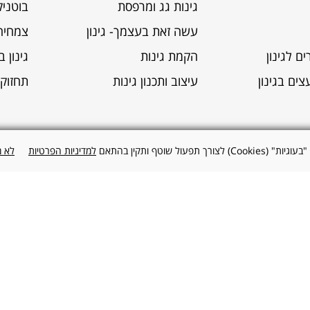
גינות גג ומרפסת
בוטני
עשה זאת בעצמך- גינון
צמחיה
ם לגינון
הקמת גינות
גינון 
צים בגינון
עיצוב ותכנון גינות
תחזוקת
 תפעול שוטף ותקין בהתאם
למדיניות הפרטיות
לא 
 ת.ד 10062 ת"א 610010