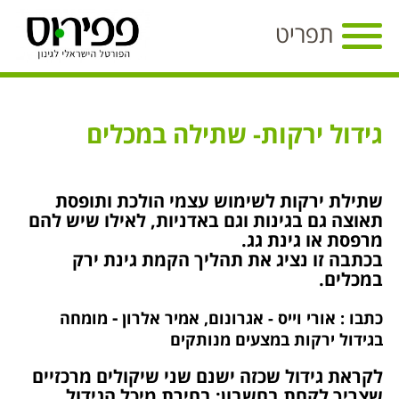
Toggle
תפריט
navigation
גידול ירקות- שתילה במכלים
שתילת ירקות לשימוש עצמי הולכת ותופסת
תאוצה גם בגינות וגם באדניות, לאילו שיש להם
מרפסת או גינת גג.
בכתבה זו נציג את תהליך הקמת גינת ירק
במכלים.
-
כתבו :
אורי וייס
- אגרונום,
אמיר אלרון
מומחה
בגידול ירקות במצעים מנותקים
לקראת גידול שכזה ישנם שני שיקולים מרכזיים
שצריך לקחת בחשבון: בחירת מיכל הגידול